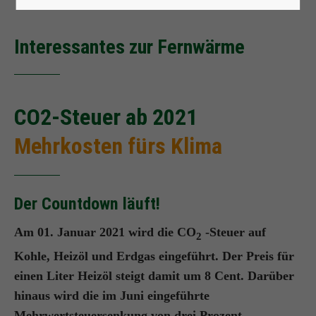
Interessantes zur Fernwärme
CO2-Steuer ab 2021
Mehrkosten fürs Klima
Der Countdown läuft!
Am 01. Januar 2021 wird die CO
-Steuer auf
2
Kohle, Heizöl und Erdgas eingeführt. Der Preis für
einen Liter Heizöl steigt damit um 8 Cent. Darüber
hinaus wird die im Juni eingeführte
Mehrwertsteuersenkung von drei Prozent